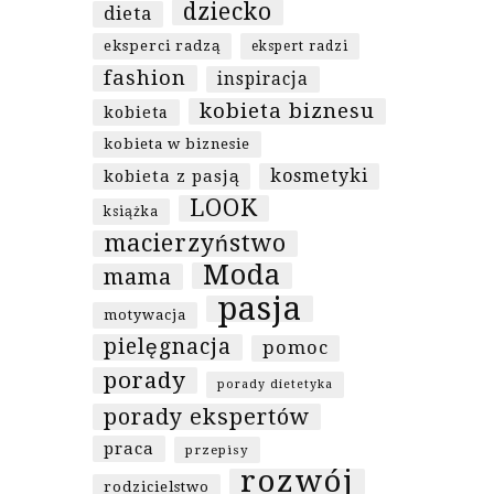
dziecko
dieta
eksperci radzą
ekspert radzi
fashion
inspiracja
kobieta biznesu
kobieta
kobieta w biznesie
kosmetyki
kobieta z pasją
LOOK
książka
macierzyństwo
Moda
mama
pasja
motywacja
pielęgnacja
pomoc
porady
porady dietetyka
porady ekspertów
praca
przepisy
rozwój
rodzicielstwo