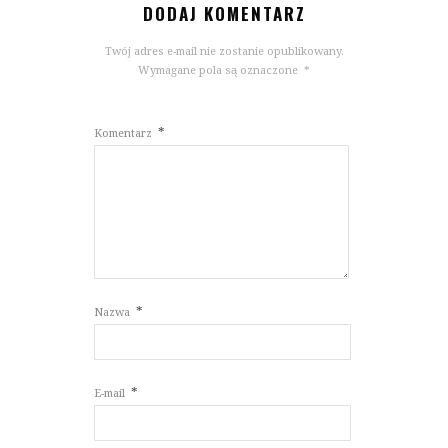
DODAJ KOMENTARZ
Twój adres e-mail nie zostanie opublikowany.
Wymagane pola są oznaczone
*
*
Komentarz
*
Nazwa
*
E-mail