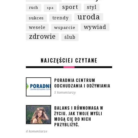
sport
styl
ruch
spa
uroda
trendy
sukces
wywiad
wesele
wsparcie
zdrowie
ślub
NAJCZĘŚCIEJ CZYTANE
PORADNIA CENTRUM
ODCHUDZANIA I ODŻYWIANIA
5 komentarzy
BALANS I RÓWNOWAGA W
ŻYCIU. JAK TWOJE MYŚLI
MOGĄ CIĘ DO NICH
PRZYBLIŻYĆ.
4 komentarze