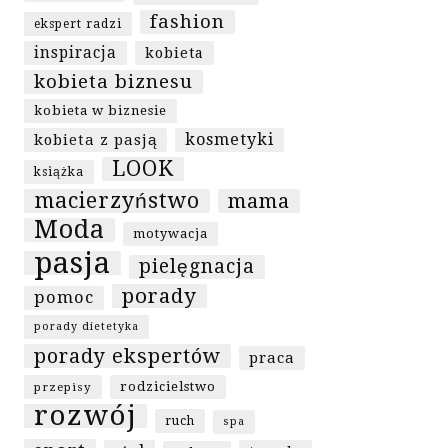
fashion
ekspert radzi
inspiracja
kobieta
kobieta biznesu
kobieta w biznesie
kosmetyki
kobieta z pasją
LOOK
książka
macierzyństwo
mama
Moda
motywacja
pasja
pielęgnacja
porady
pomoc
porady dietetyka
porady ekspertów
praca
rodzicielstwo
przepisy
rozwój
ruch
spa