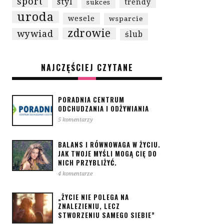
sport
styl
trendy
sukces
uroda
wesele
wsparcie
zdrowie
wywiad
ślub
NAJCZĘŚCIEJ CZYTANE
PORADNIA CENTRUM
ODCHUDZANIA I ODŻYWIANIA
5 komentarzy
BALANS I RÓWNOWAGA W ŻYCIU.
JAK TWOJE MYŚLI MOGĄ CIĘ DO
NICH PRZYBLIŻYĆ.
4 komentarze
„ŻYCIE NIE POLEGA NA
ZNALEZIENIU, LECZ
STWORZENIU SAMEGO SIEBIE”