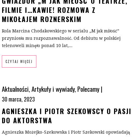
GWIAZDOR „M JAK MIŁOŚĆ”O TEATRZE,
FILMIE I…KAWIE! ROZMOWA Z
MIKOŁAJEM ROZNERSKIM
Rola Marcina Chodakowskiego w serialu „M jak miłość”
przyniosła mu rozpoznawalność. Od debiutu w polskiej
telenoweli minęło ponad 10 lat,...
CZYTAJ WIĘCEJ
Aktualności
,
Artykuły i wywiady
,
Polecamy
|
30 marca, 2023
AGNIESZKA I PIOTR SZEKOWSCY O PASJI
DO AKTORSTWA
Agnieszka Możejko-Szekowska i Piotr Szekowski opowiadają