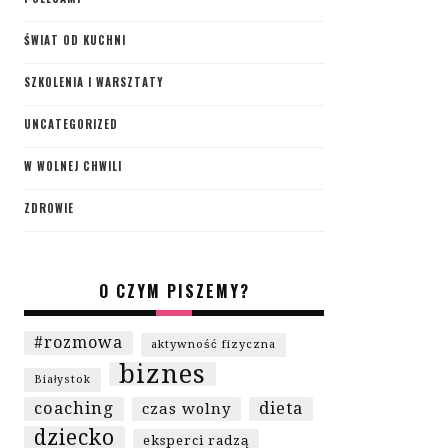
ŚWIAT OD KUCHNI
SZKOLENIA I WARSZTATY
UNCATEGORIZED
W WOLNEJ CHWILI
ZDROWIE
O CZYM PISZEMY?
#rozmowa
aktywność fizyczna
biznes
Białystok
coaching
dieta
czas wolny
dziecko
eksperci radzą