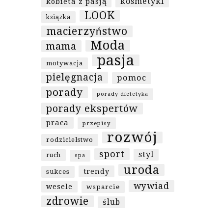
kosmetyki
kobieta z pasją
LOOK
książka
macierzyństwo
Moda
mama
pasja
motywacja
pielęgnacja
pomoc
porady
porady dietetyka
porady ekspertów
praca
przepisy
rozwój
rodzicielstwo
sport
styl
ruch
spa
uroda
trendy
sukces
wywiad
wesele
wsparcie
zdrowie
ślub