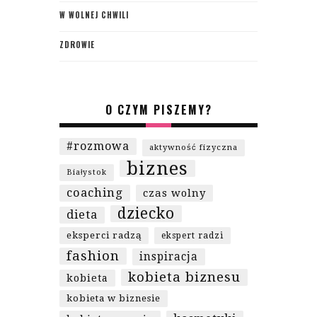
W WOLNEJ CHWILI
ZDROWIE
O CZYM PISZEMY?
#rozmowa
aktywność fizyczna
biznes
Białystok
coaching
czas wolny
dziecko
dieta
eksperci radzą
ekspert radzi
fashion
inspiracja
kobieta biznesu
kobieta
kobieta w biznesie