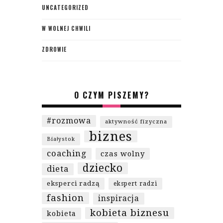
UNCATEGORIZED
W WOLNEJ CHWILI
ZDROWIE
O CZYM PISZEMY?
#rozmowa
aktywność fizyczna
biznes
Białystok
coaching
czas wolny
dziecko
dieta
eksperci radzą
ekspert radzi
fashion
inspiracja
kobieta biznesu
kobieta