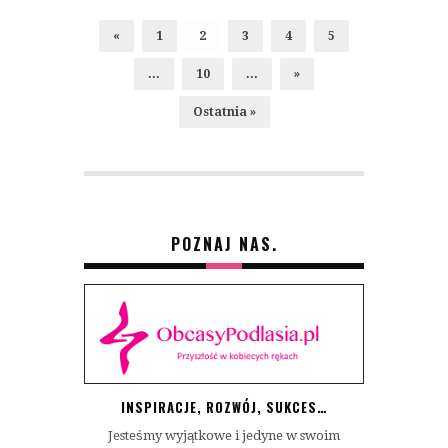
«
1
2
3
4
5
...
10
...
»
Ostatnia »
POZNAJ NAS.
INSPIRACJE, ROZWÓJ, SUKCES…
Jesteśmy wyjątkowe i jedyne w swoim