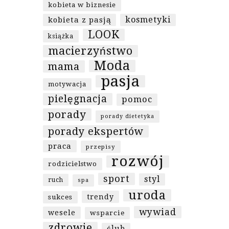
kobieta w biznesie
kosmetyki
kobieta z pasją
LOOK
książka
macierzyństwo
Moda
mama
pasja
motywacja
pielęgnacja
pomoc
porady
porady dietetyka
porady ekspertów
praca
przepisy
rozwój
rodzicielstwo
sport
styl
ruch
spa
uroda
trendy
sukces
wywiad
wesele
wsparcie
zdrowie