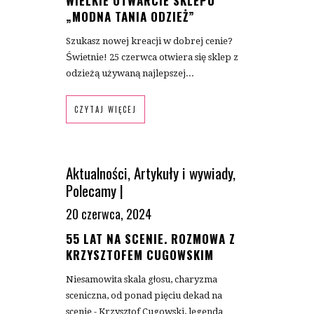
WIELKIE OTWARCIE SKLEPU
„MODNA TANIA ODZIEŻ”
Szukasz nowej kreacji w dobrej cenie?
Świetnie! 25 czerwca otwiera się sklep z
odzieżą używaną najlepszej...
CZYTAJ WIĘCEJ
Aktualności
,
Artykuły i wywiady
,
Polecamy
|
20 czerwca, 2024
55 LAT NA SCENIE. ROZMOWA Z
KRZYSZTOFEM CUGOWSKIM
Niesamowita skala głosu, charyzma
sceniczna, od ponad pięciu dekad na
scenie - Krzysztof Cugowski, legenda