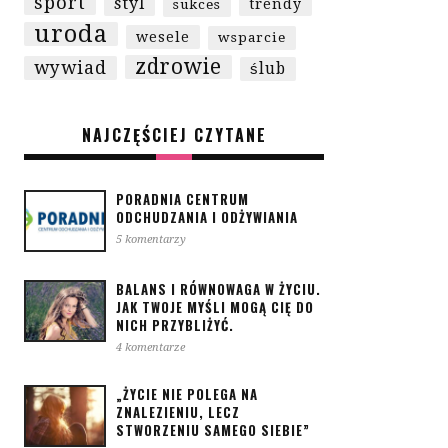
sport
styl
trendy
sukces
uroda
wesele
wsparcie
zdrowie
wywiad
ślub
NAJCZĘŚCIEJ CZYTANE
PORADNIA CENTRUM
ODCHUDZANIA I ODŻYWIANIA
5 komentarzy
BALANS I RÓWNOWAGA W ŻYCIU.
JAK TWOJE MYŚLI MOGĄ CIĘ DO
NICH PRZYBLIŻYĆ.
4 komentarze
„ŻYCIE NIE POLEGA NA
ZNALEZIENIU, LECZ
STWORZENIU SAMEGO SIEBIE”