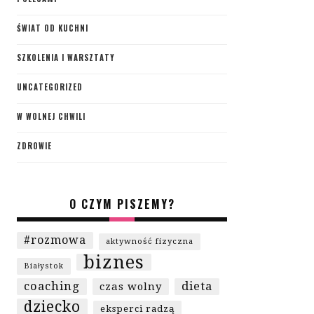
ŚWIAT OD KUCHNI
SZKOLENIA I WARSZTATY
UNCATEGORIZED
W WOLNEJ CHWILI
ZDROWIE
O CZYM PISZEMY?
#rozmowa
aktywność fizyczna
biznes
Białystok
coaching
dieta
czas wolny
dziecko
eksperci radzą