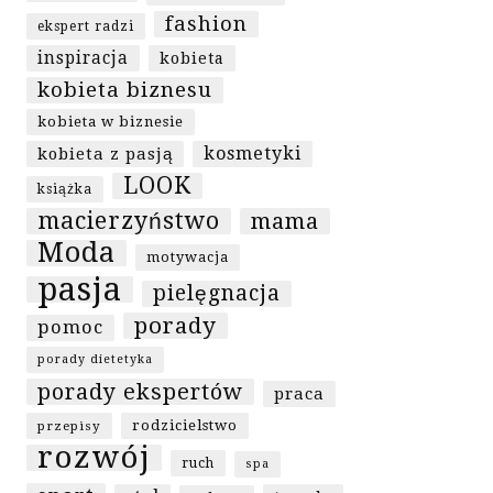
fashion
ekspert radzi
inspiracja
kobieta
kobieta biznesu
kobieta w biznesie
kosmetyki
kobieta z pasją
LOOK
książka
macierzyństwo
mama
Moda
motywacja
pasja
pielęgnacja
porady
pomoc
porady dietetyka
porady ekspertów
praca
rodzicielstwo
przepisy
rozwój
ruch
spa