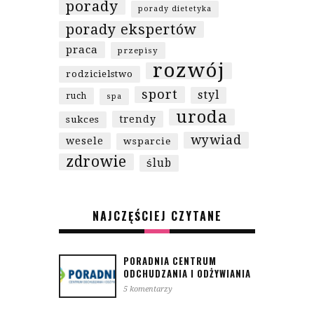
porady
porady dietetyka
porady ekspertów
praca
przepisy
rozwój
rodzicielstwo
sport
styl
ruch
spa
uroda
trendy
sukces
wywiad
wesele
wsparcie
zdrowie
ślub
NAJCZĘŚCIEJ CZYTANE
PORADNIA CENTRUM
ODCHUDZANIA I ODŻYWIANIA
5 komentarzy