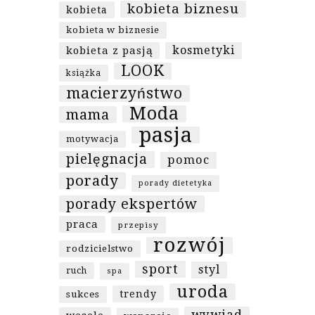
kobieta biznesu
kobieta
kobieta w biznesie
kosmetyki
kobieta z pasją
LOOK
książka
macierzyństwo
Moda
mama
pasja
motywacja
pielęgnacja
pomoc
porady
porady dietetyka
porady ekspertów
praca
przepisy
rozwój
rodzicielstwo
sport
styl
ruch
spa
uroda
trendy
sukces
wywiad