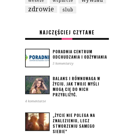
wesele
wsparcie
zdrowie
ślub
NAJCZĘŚCIEJ CZYTANE
PORADNIA CENTRUM
ODCHUDZANIA I ODŻYWIANIA
5 komentarzy
BALANS I RÓWNOWAGA W
ŻYCIU. JAK TWOJE MYŚLI
MOGĄ CIĘ DO NICH
PRZYBLIŻYĆ.
4 komentarze
„ŻYCIE NIE POLEGA NA
ZNALEZIENIU, LECZ
STWORZENIU SAMEGO
SIEBIE”