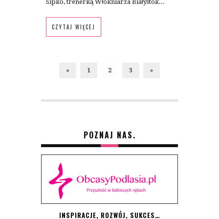
Sipko, trenerką Włókniarza Białystok...
CZYTAJ WIĘCEJ
«
1
2
3
»
POZNAJ NAS.
INSPIRACJE, ROZWÓJ, SUKCES…