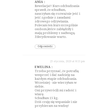
ANIA :
Rewelacja!! Kurs odchudzania
sprawił, że schudłam,
nauczyłam się rozważnie jeść i
jeść zgodnie z zasadami
zdrowego odżywiania.
Polecam ten kurs szczególnie
osobom,które zabłądziły i
mają problemy z nadwagą.
Zdecydowanie warto.
Odpowiedz
23 stycznia, 2020 at 8:13 pm
EWELINA :
Trzeba przyznać, że potrafią
wesprzeć i dać nadzieję na
każdym etapie odchudzania.
Wcześniej - nie wierzyłam w
siebie.
Oni przywrócili mi radość i
wiarę.
Schudłam 15 kg.
Dziś czuję się wspaniale i nie
przybieram na wadzę!