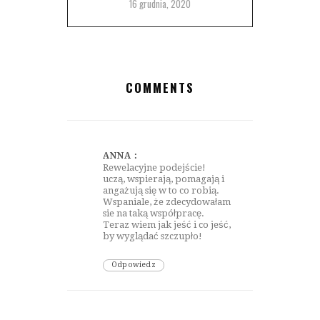
16 grudnia, 2020
COMMENTS
30 maja, 2018 at 3:37 pm
ANNA :
Rewelacyjne podejście!
uczą, wspierają, pomagają i
angażują się w to co robią.
Wspaniale, że zdecydowałam
sie na taką współpracę.
Teraz wiem jak jeść i co jeść,
by wyglądać szczupło!
Odpowiedz
25 lipca, 2019 at 12:01 pm