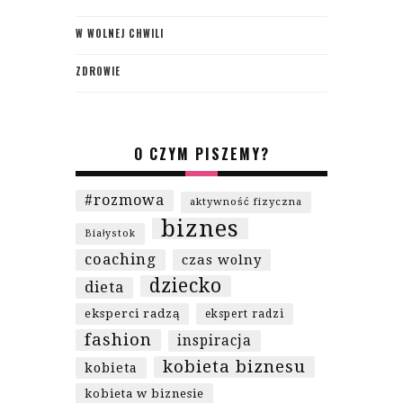
W WOLNEJ CHWILI
ZDROWIE
O CZYM PISZEMY?
#rozmowa
aktywność fizyczna
biznes
Białystok
coaching
czas wolny
dziecko
dieta
eksperci radzą
ekspert radzi
fashion
inspiracja
kobieta biznesu
kobieta
kobieta w biznesie