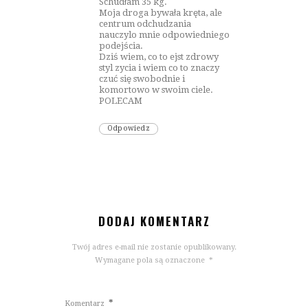
Schudłam 35 kg.
Moja droga bywała kręta, ale
centrum odchudzania
nauczylo mnie odpowiedniego
podejścia.
Dziś wiem, co to ejst zdrowy
styl zycia i wiem co to znaczy
czuć się swobodnie i
komortowo w swoim ciele.
POLECAM
Odpowiedz
DODAJ KOMENTARZ
Twój adres e-mail nie zostanie opublikowany.
Wymagane pola są oznaczone
*
*
Komentarz