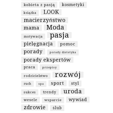
kosmetyki
kobieta z pasją
LOOK
książka
macierzyństwo
Moda
mama
pasja
motywacja
pielęgnacja
pomoc
porady
porady dietetyka
porady ekspertów
praca
przepisy
rozwój
rodzicielstwo
sport
styl
ruch
spa
uroda
trendy
sukces
wywiad
wesele
wsparcie
zdrowie
ślub