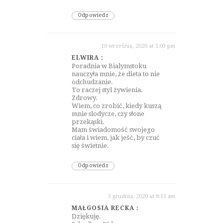
Odpowiedz
10 września, 2020 at 1:03 pm
ELWIRA :
Poradnia w Bialymstoku
nauczyła mnie, że dieta to nie
odchudzanie.
To raczej styl żywienia.
Zdrowy.
Wiem, co zrobić, kiedy kuszą
mnie slodycze, czy słone
przekąski.
Mam świadomość swojego
ciała i wiem, jak jeść, by czuć
się świetnie.
Odpowiedz
3 grudnia, 2020 at 8:11 am
MAŁGOSIA RECKA :
Dziękuję.