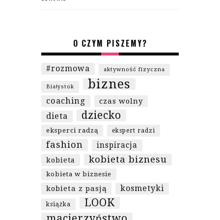
O CZYM PISZEMY?
#rozmowa
aktywność fizyczna
biznes
Białystok
coaching
czas wolny
dziecko
dieta
eksperci radzą
ekspert radzi
fashion
inspiracja
kobieta biznesu
kobieta
kobieta w biznesie
kosmetyki
kobieta z pasją
LOOK
książka
macierzyństwo