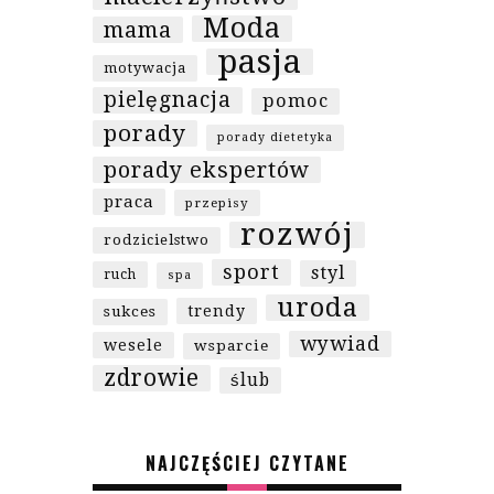
Moda
mama
pasja
motywacja
pielęgnacja
pomoc
porady
porady dietetyka
porady ekspertów
praca
przepisy
rozwój
rodzicielstwo
sport
styl
ruch
spa
uroda
trendy
sukces
wywiad
wesele
wsparcie
zdrowie
ślub
NAJCZĘŚCIEJ CZYTANE