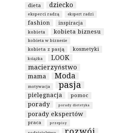
dziecko
dieta
eksperci radzą
ekspert radzi
fashion
inspiracja
kobieta biznesu
kobieta
kobieta w biznesie
kosmetyki
kobieta z pasją
LOOK
książka
macierzyństwo
Moda
mama
pasja
motywacja
pielęgnacja
pomoc
porady
porady dietetyka
porady ekspertów
praca
przepisy
rozwój
rodzicielstwo