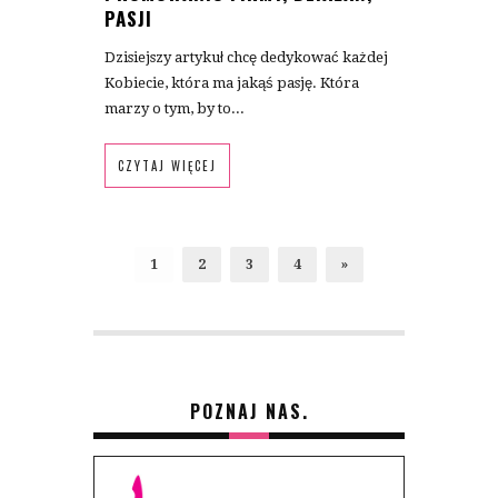
PASJI
Dzisiejszy artykuł chcę dedykować każdej
Kobiecie, która ma jakąś pasję. Która
marzy o tym, by to...
CZYTAJ WIĘCEJ
1
2
3
4
»
POZNAJ NAS.