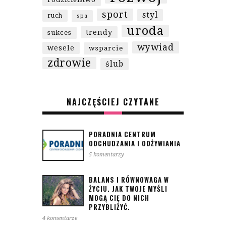
sport
styl
ruch
spa
uroda
trendy
sukces
wywiad
wesele
wsparcie
zdrowie
ślub
NAJCZĘŚCIEJ CZYTANE
PORADNIA CENTRUM
ODCHUDZANIA I ODŻYWIANIA
5 komentarzy
BALANS I RÓWNOWAGA W
ŻYCIU. JAK TWOJE MYŚLI
MOGĄ CIĘ DO NICH
PRZYBLIŻYĆ.
4 komentarze