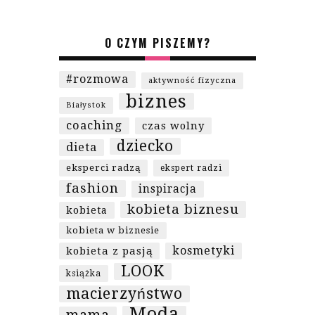
O CZYM PISZEMY?
#rozmowa
aktywność fizyczna
biznes
Białystok
coaching
czas wolny
dziecko
dieta
eksperci radzą
ekspert radzi
fashion
inspiracja
kobieta biznesu
kobieta
kobieta w biznesie
kosmetyki
kobieta z pasją
LOOK
książka
macierzyństwo
Moda
mama