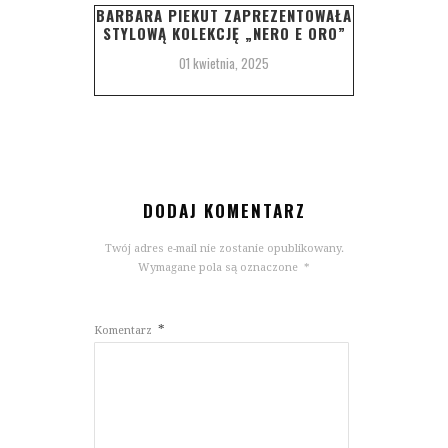
BARBARA PIEKUT ZAPREZENTOWAŁA
STYLOWĄ KOLEKCJĘ „NERO E ORO”
01 kwietnia, 2025
DODAJ KOMENTARZ
Twój adres e-mail nie zostanie opublikowany.
Wymagane pola są oznaczone
*
*
Komentarz