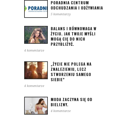
PORADNIA CENTRUM
ODCHUDZANIA I ODŻYWIANIA
5 komentarzy
BALANS I RÓWNOWAGA W
ŻYCIU. JAK TWOJE MYŚLI
MOGĄ CIĘ DO NICH
PRZYBLIŻYĆ.
4 komentarze
„ŻYCIE NIE POLEGA NA
ZNALEZIENIU, LECZ
STWORZENIU SAMEGO
SIEBIE”
4 komentarze
MODA ZACZYNA SIĘ OD
BIELIZNY.
4 komentarze