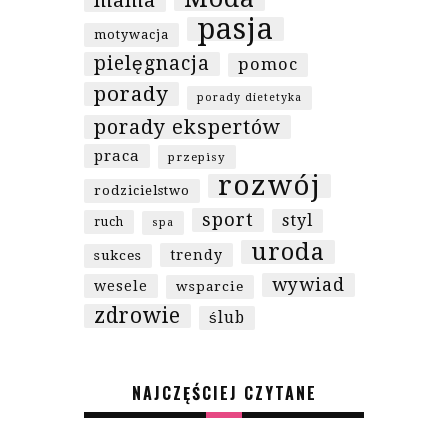
pasja
motywacja
pielęgnacja
pomoc
porady
porady dietetyka
porady ekspertów
praca
przepisy
rozwój
rodzicielstwo
sport
styl
ruch
spa
uroda
trendy
sukces
wywiad
wesele
wsparcie
zdrowie
ślub
NAJCZĘŚCIEJ CZYTANE