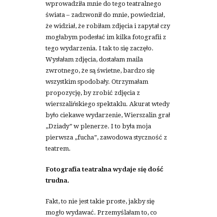
wprowadziła mnie do tego teatralnego
świata – zadzwonił do mnie, powiedział,
że widział, że robiłam zdjęcia i zapytał czy
mogłabym podesłać im kilka fotografii z
tego wydarzenia. I tak to się zaczęło.
Wysłałam zdjęcia, dostałam maila
zwrotnego, że są świetne, bardzo się
wszystkim spodobały. Otrzymałam
propozycję, by zrobić zdjęcia z
wierszalińskiego spektaklu. Akurat wtedy
było ciekawe wydarzenie, Wierszalin grał
„Dziady” w plenerze. I to była moja
pierwsza „fucha”, zawodowa styczność z
teatrem.
Fotografia teatralna wydaje się dość
trudna.
Fakt, to nie jest takie proste, jakby się
mogło wydawać. Przemyślałam to, co