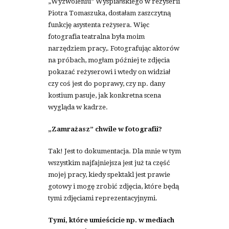
„Wyzwoleniu” Wyspiańskiego w reżyserii
Piotra Tomaszuka, dostałam zaszczytną
funkcję asystenta reżysera. Więc
fotografia teatralna była moim
narzędziem pracy,. Fotografując aktorów
na próbach, mogłam później te zdjęcia
pokazać reżyserowi i wtedy on widział
czy coś jest do poprawy, czy np. dany
kostium pasuje, jak konkretna scena
wygląda w kadrze.
„Zamrażasz” chwile w fotografii?
Tak! Jest to dokumentacja. Dla mnie w tym
wszystkim najfajniejsza jest już ta część
mojej pracy, kiedy spektakl jest prawie
gotowy i mogę zrobić zdjęcia, które będą
tymi zdjęciami reprezentacyjnymi.
Tymi, które umieścicie np. w mediach