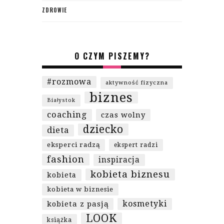
ZDROWIE
O CZYM PISZEMY?
#rozmowa
aktywność fizyczna
biznes
Białystok
coaching
czas wolny
dziecko
dieta
eksperci radzą
ekspert radzi
fashion
inspiracja
kobieta biznesu
kobieta
kobieta w biznesie
kosmetyki
kobieta z pasją
LOOK
książka