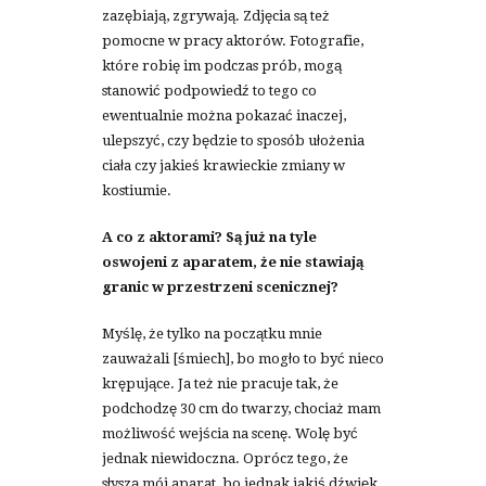
zazębiają, zgrywają. Zdjęcia są też
pomocne w pracy aktorów. Fotografie,
które robię im podczas prób, mogą
stanowić podpowiedź to tego co
ewentualnie można pokazać inaczej,
ulepszyć, czy będzie to sposób ułożenia
ciała czy jakieś krawieckie zmiany w
kostiumie.
A co z aktorami? Są już na tyle
oswojeni z aparatem, że nie stawiają
granic w przestrzeni scenicznej?
Myślę, że tylko na początku mnie
zauważali [śmiech], bo mogło to być nieco
krępujące. Ja też nie pracuje tak, że
podchodzę 30 cm do twarzy, chociaż mam
możliwość wejścia na scenę. Wolę być
jednak niewidoczna. Oprócz tego, że
słyszą mój aparat, bo jednak jakiś dźwięk