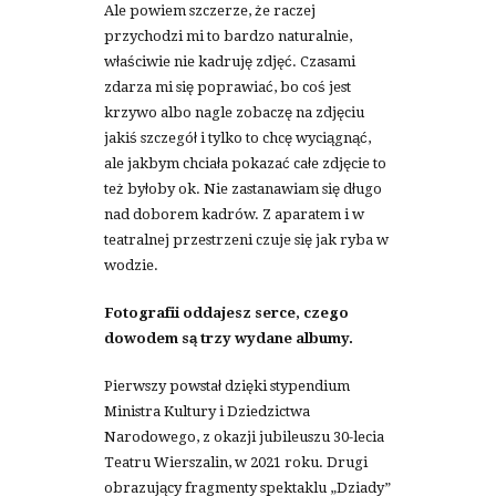
Ale powiem szczerze, że raczej
przychodzi mi to bardzo naturalnie,
właściwie nie kadruję zdjęć. Czasami
zdarza mi się poprawiać, bo coś jest
krzywo albo nagle zobaczę na zdjęciu
jakiś szczegół i tylko to chcę wyciągnąć,
ale jakbym chciała pokazać całe zdjęcie to
też byłoby ok. Nie zastanawiam się długo
nad doborem kadrów. Z aparatem i w
teatralnej przestrzeni czuje się jak ryba w
wodzie.
Fotografii oddajesz serce, czego
dowodem są trzy wydane albumy.
Pierwszy powstał dzięki stypendium
Ministra Kultury i Dziedzictwa
Narodowego, z okazji jubileuszu 30-lecia
Teatru Wierszalin, w 2021 roku. Drugi
obrazujący fragmenty spektaklu „Dziady”