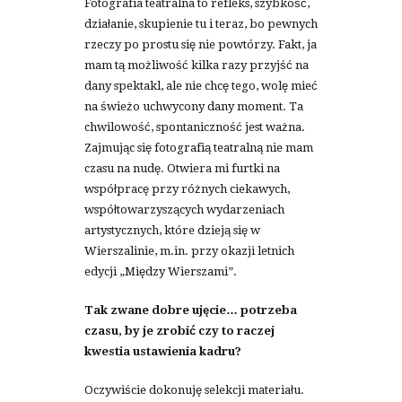
Fotografia teatralna to refleks, szybkość,
działanie, skupienie tu i teraz, bo pewnych
rzeczy po prostu się nie powtórzy. Fakt, ja
mam tą możliwość kilka razy przyjść na
dany spektakl, ale nie chcę tego, wolę mieć
na świeżo uchwycony dany moment. Ta
chwilowość, spontaniczność jest ważna.
Zajmując się fotografią teatralną nie mam
czasu na nudę. Otwiera mi furtki na
współpracę przy różnych ciekawych,
współtowarzyszących wydarzeniach
artystycznych, które dzieją się w
Wierszalinie, m.in. przy okazji letnich
edycji „Między Wierszami”.
Tak zwane dobre ujęcie… potrzeba
czasu, by je zrobić czy to raczej
kwestia ustawienia kadru?
Oczywiście dokonuję selekcji materiału.