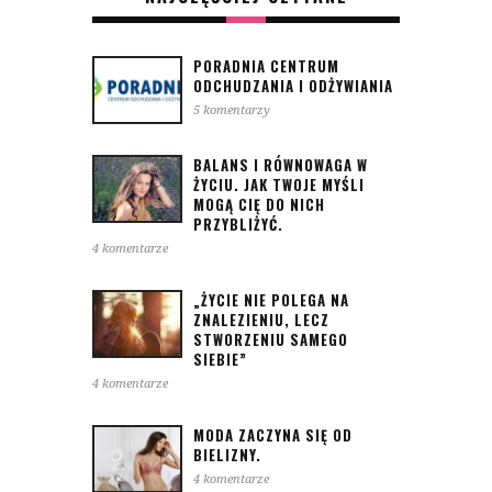
PORADNIA CENTRUM
ODCHUDZANIA I ODŻYWIANIA
5 komentarzy
BALANS I RÓWNOWAGA W
ŻYCIU. JAK TWOJE MYŚLI
MOGĄ CIĘ DO NICH
PRZYBLIŻYĆ.
4 komentarze
„ŻYCIE NIE POLEGA NA
ZNALEZIENIU, LECZ
STWORZENIU SAMEGO
SIEBIE”
4 komentarze
MODA ZACZYNA SIĘ OD
BIELIZNY.
4 komentarze