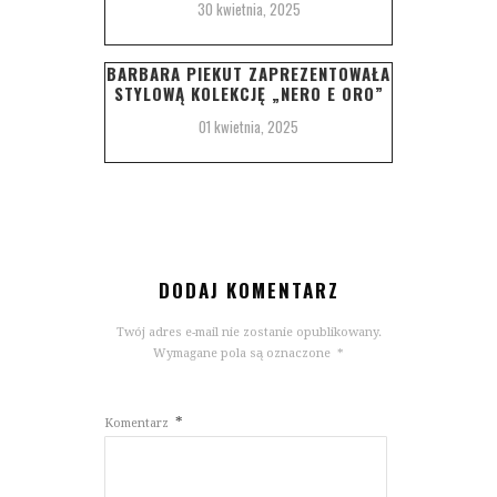
30 kwietnia, 2025
BARBARA PIEKUT ZAPREZENTOWAŁA
STYLOWĄ KOLEKCJĘ „NERO E ORO”
01 kwietnia, 2025
DODAJ KOMENTARZ
Twój adres e-mail nie zostanie opublikowany.
Wymagane pola są oznaczone
*
*
Komentarz