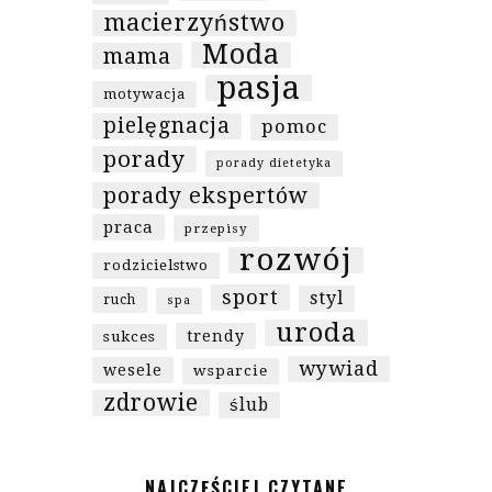
macierzyństwo
Moda
mama
pasja
motywacja
pielęgnacja
pomoc
porady
porady dietetyka
porady ekspertów
praca
przepisy
rozwój
rodzicielstwo
sport
styl
ruch
spa
uroda
trendy
sukces
wywiad
wesele
wsparcie
zdrowie
ślub
NAJCZĘŚCIEJ CZYTANE