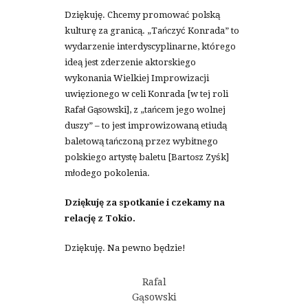
Dziękuję. Chcemy promować polską
kulturę za granicą. „Tańczyć Konrada” to
wydarzenie interdyscyplinarne, którego
ideą jest zderzenie aktorskiego
wykonania Wielkiej Improwizacji
uwięzionego w celi Konrada [w tej roli
Rafał Gąsowski], z „tańcem jego wolnej
duszy” – to jest improwizowaną etiudą
baletową tańczoną przez wybitnego
polskiego artystę baletu [Bartosz Zyśk]
młodego pokolenia.
Dziękuję za spotkanie i czekamy na
relację z Tokio.
Dziękuję. Na pewno będzie!
Rafal
Gąsowski