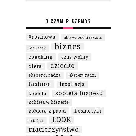
O CZYM PISZEMY?
#rozmowa
aktywność fizyczna
biznes
Białystok
coaching
czas wolny
dziecko
dieta
eksperci radzą
ekspert radzi
fashion
inspiracja
kobieta biznesu
kobieta
kobieta w biznesie
kosmetyki
kobieta z pasją
LOOK
książka
macierzyństwo