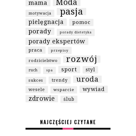
Moda
mama
pasja
motywacja
pielęgnacja
pomoc
porady
porady dietetyka
porady ekspertów
praca
przepisy
rozwój
rodzicielstwo
sport
styl
ruch
spa
uroda
trendy
sukces
wywiad
wesele
wsparcie
zdrowie
ślub
NAJCZĘŚCIEJ CZYTANE