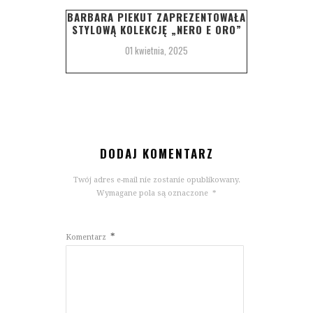
BARBARA PIEKUT ZAPREZENTOWAŁA
STYLOWĄ KOLEKCJĘ „NERO E ORO”
01 kwietnia, 2025
DODAJ KOMENTARZ
Twój adres e-mail nie zostanie opublikowany.
Wymagane pola są oznaczone
*
*
Komentarz