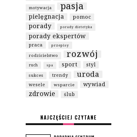
pasja
motywacja
pielęgnacja
pomoc
porady
porady dietetyka
porady ekspertów
praca
przepisy
rozwój
rodzicielstwo
sport
styl
ruch
spa
uroda
trendy
sukces
wywiad
wesele
wsparcie
zdrowie
ślub
NAJCZĘŚCIEJ CZYTANE
PORADNIA CENTRUM