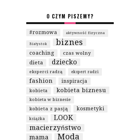
O CZYM PISZEMY?
#rozmowa
aktywność fizyczna
biznes
Białystok
coaching
czas wolny
dziecko
dieta
eksperci radzą
ekspert radzi
fashion
inspiracja
kobieta biznesu
kobieta
kobieta w biznesie
kosmetyki
kobieta z pasją
LOOK
książka
macierzyństwo
Moda
mama