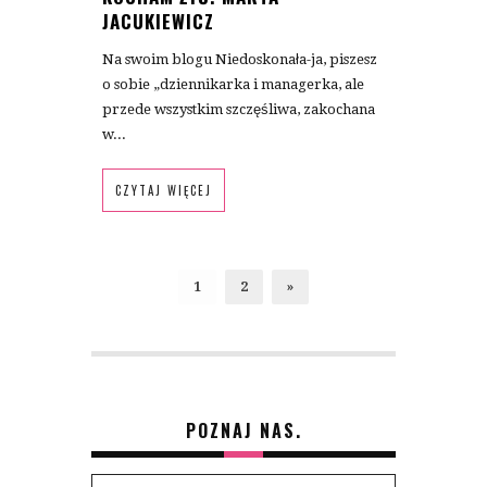
JACUKIEWICZ
Na swoim blogu Niedoskonała-ja, piszesz
o sobie „dziennikarka i managerka, ale
przede wszystkim szczęśliwa, zakochana
w...
CZYTAJ WIĘCEJ
1
2
»
POZNAJ NAS.