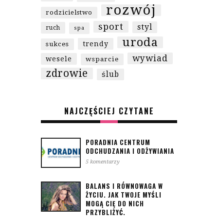
rozwój
rodzicielstwo
sport
styl
ruch
spa
uroda
trendy
sukces
wywiad
wesele
wsparcie
zdrowie
ślub
NAJCZĘŚCIEJ CZYTANE
PORADNIA CENTRUM
ODCHUDZANIA I ODŻYWIANIA
5 komentarzy
BALANS I RÓWNOWAGA W
ŻYCIU. JAK TWOJE MYŚLI
MOGĄ CIĘ DO NICH
PRZYBLIŻYĆ.