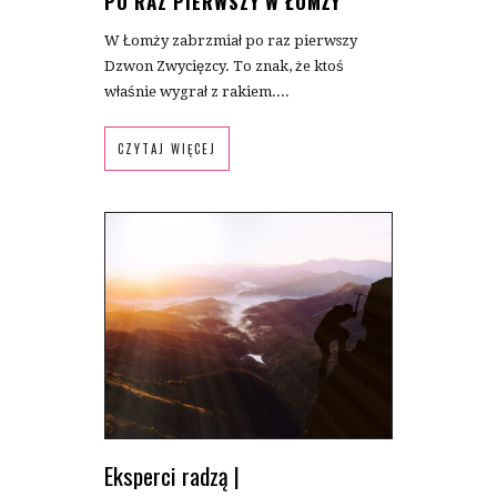
PO RAZ PIERWSZY W ŁOMŻY
W Łomży zabrzmiał po raz pierwszy
Dzwon Zwycięzcy. To znak, że ktoś
właśnie wygrał z rakiem....
CZYTAJ WIĘCEJ
Eksperci radzą
|