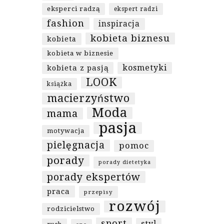
eksperci radzą
ekspert radzi
fashion
inspiracja
kobieta biznesu
kobieta
kobieta w biznesie
kosmetyki
kobieta z pasją
LOOK
książka
macierzyństwo
Moda
mama
pasja
motywacja
pielęgnacja
pomoc
porady
porady dietetyka
porady ekspertów
praca
przepisy
rozwój
rodzicielstwo
sport
styl