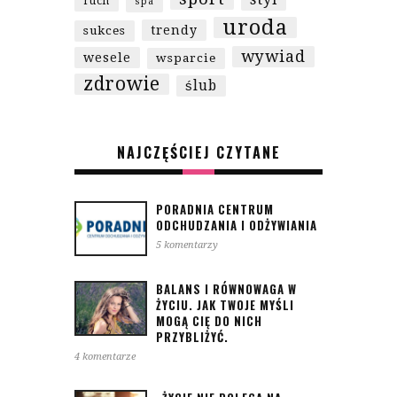
ruch
spa
uroda
trendy
sukces
wywiad
wesele
wsparcie
zdrowie
ślub
NAJCZĘŚCIEJ CZYTANE
PORADNIA CENTRUM
ODCHUDZANIA I ODŻYWIANIA
5 komentarzy
BALANS I RÓWNOWAGA W
ŻYCIU. JAK TWOJE MYŚLI
MOGĄ CIĘ DO NICH
PRZYBLIŻYĆ.
4 komentarze