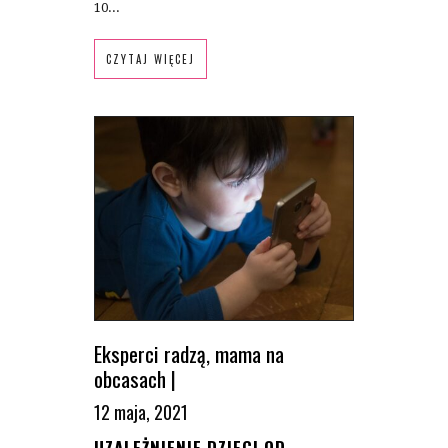
10...
CZYTAJ WIĘCEJ
Eksperci radzą
,
mama na
obcasach
|
12 maja, 2021
UZALEŻNIENIE DZIECI OD