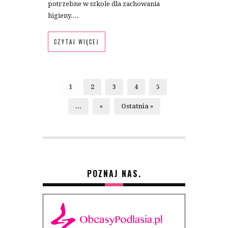
potrzebne w szkole dla zachowania
higieny....
CZYTAJ WIĘCEJ
1
2
3
4
5
...
»
Ostatnia »
POZNAJ NAS.