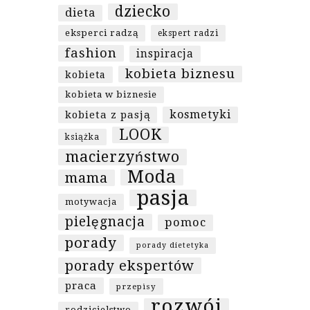
dziecko
dieta
eksperci radzą
ekspert radzi
fashion
inspiracja
kobieta biznesu
kobieta
kobieta w biznesie
kosmetyki
kobieta z pasją
LOOK
książka
macierzyństwo
Moda
mama
pasja
motywacja
pielęgnacja
pomoc
porady
porady dietetyka
porady ekspertów
praca
przepisy
rozwój
rodzicielstwo