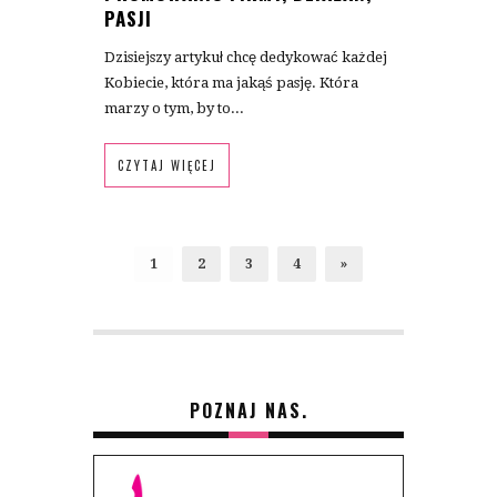
PASJI
Dzisiejszy artykuł chcę dedykować każdej
Kobiecie, która ma jakąś pasję. Która
marzy o tym, by to...
CZYTAJ WIĘCEJ
1
2
3
4
»
POZNAJ NAS.