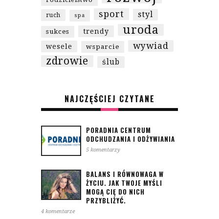
sport
styl
ruch
spa
uroda
trendy
sukces
wywiad
wesele
wsparcie
zdrowie
ślub
NAJCZĘŚCIEJ CZYTANE
PORADNIA CENTRUM
ODCHUDZANIA I ODŻYWIANIA
5 komentarzy
BALANS I RÓWNOWAGA W
ŻYCIU. JAK TWOJE MYŚLI
MOGĄ CIĘ DO NICH
PRZYBLIŻYĆ.
4 komentarze